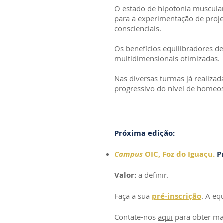
O estado de hipotonia muscular
para a experimentação de proje
conscienciais.
Os benefícios equilibradores d
multidimensionais otimizadas.
Nas diversas turmas já realiza
progressivo do nível de homeos
Próxima edição:
Campus
OIC, Foz do Iguaçu.
P
Valor:
a definir.
Fa​
​ça a sua
pré-inscrição
. A eq
Contate-nos
aqui
para obter ma