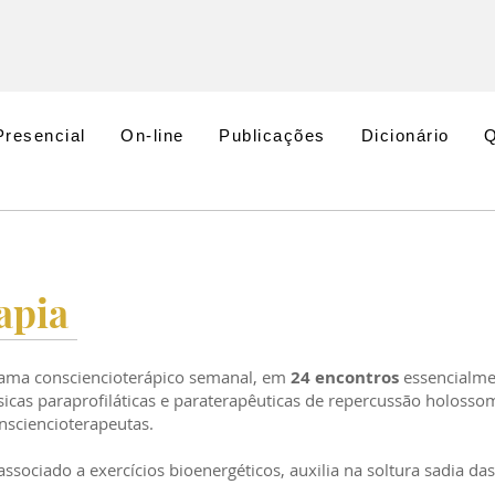
Presencial
On-line
Publicações
Dicionário
apia
rama consciencioterápico semanal, em
24 encontros
essencialmen
ísicas paraprofiláticas e paraterapêuticas de repercussão holossom
nsciencioterapeutas.
ssociado a exercícios bioenergéticos, auxilia na soltura sadia das