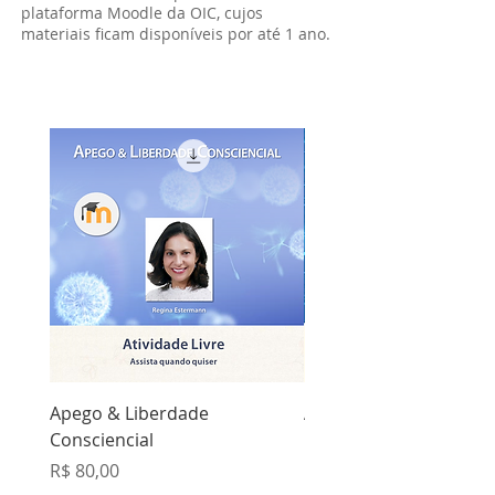
plataforma Moodle da OIC, cujos
materiais ficam disponíveis por até 1 ano.
Apego & Liberdade
Autodispersividade: C
Consciencial
Paraterapêutica
Preço
Preço
R$ 80,00
R$ 80,00